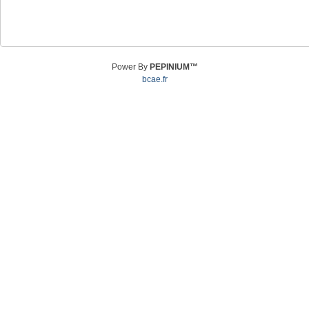
Power By
PEPINIUM™
bcae.fr